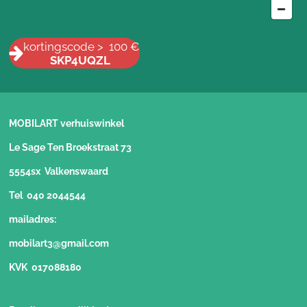
kortingscode > 100 €
SKP4UQZL
MOBILART verhuiswinkel
Le Sage Ten Broekstraat 73
5554sx Valkenswaard
Tel 040 2044544
mailadres:
mobilart3@gmail.com
KVK 017088180