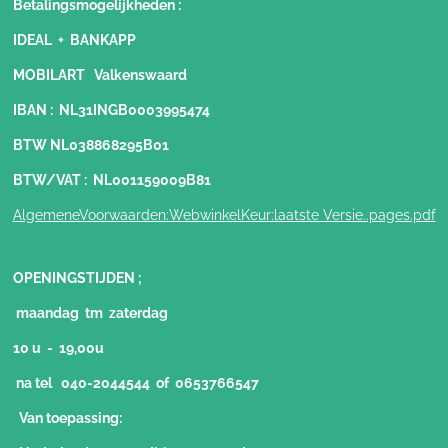
Betalingsmogelijkheden
:
IDEAL + BANKAPP
MOBILART Valkenswaard
IBAN : NL31INGB0003995474
BTW NL038868295B01
BTW/VAT : NL001159009B81
AlgemeneVoorwaarden:WebwinkelKeur:laatste Versie..pages.pdf
OPENINGSTIJDEN ;
maandag tm zaterdag
10 u - 19,00u
na tel 040-2044544 of 0653766547
Van toepassing: