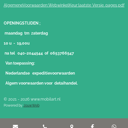
AlgemeneVoorwaarden:WebwinkelKeur:laatste Versie..pages.pdf
OPENINGSTIJDEN ;
maandag tm zaterdag
10 u - 19,00u
na tel 040-2044544 of 0653766547
Van toepassing:
Nederlandse expeditievoorwaarden
Algem voorwaarden voor detaihandel.
© 2021 - 2026 www.mobilart.nl
Powered by
JouwWeb