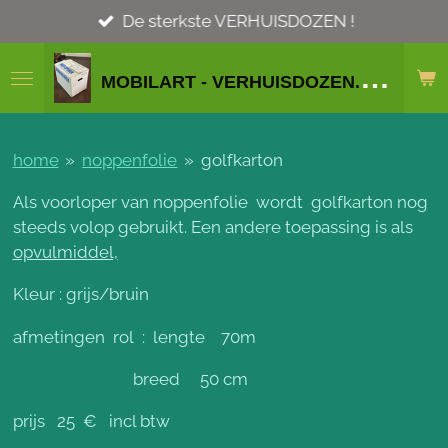
Ga
De sterkste VERHUISDOZEN !
direct
naar
M
OBILART - VERHUISDOZEN.ORG
de
hoofdinhoud
home
»
noppenfolie
»
golfkarton
Als voorloper van noppenfolie wordt golfkarton nog
steeds volop gebruikt. Een andere toepassing is als
opvulmiddel,
Kleur : grijs/bruin
afmetingen rol : lengte 70m
breed 50 cm
prijs 25 € incl btw