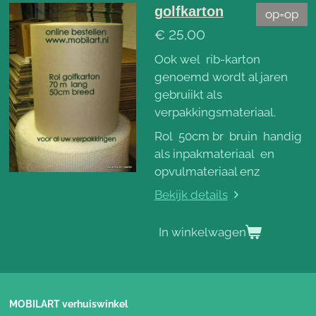
golfkarton
op=op
€ 25,00
Ook wel rib-karton
genoemd wordt al jaren
gebruiikt als
verpakkingsmateriaal.
Rol 50cm br bruin handig
als inpakmateriaal en
opvulmateriaal enz
Bekijk details
In winkelwagen
MOBILART verhuiswinkel