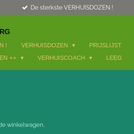
De sterkste VERHUISDOZEN !
ORG
N !
VERHUISDOZEN
PRIJSLIJST
EN ++
VERHUISCOACH
LEEG
n de winkelwagen.