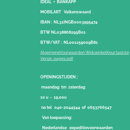
IDEAL + BANKAPP
MOBILART Valkenswaard
IBAN : NL31INGB0003995474
BTW NL038868295B01
BTW/VAT : NL001159009B81
AlgemeneVoorwaarden:WebwinkelKeur:laatste
Versie..pages.pdf
OPENINGSTIJDEN ;
maandag tm zaterdag
10 u - 19,00u
na tel 040-2044544 of 0653766547
Van toepassing:
Nederlandse expeditievoorwaarden