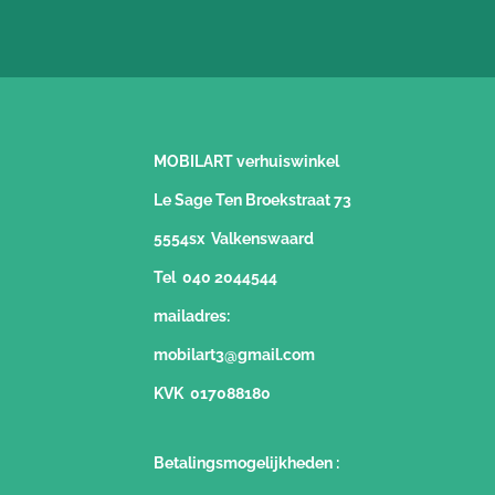
MOBILART verhuiswinkel
Le Sage Ten Broekstraat 73
5554sx Valkenswaard
Tel 040 2044544
mailadres:
mobilart3@gmail.com
KVK 017088180
Betalingsmogelijkheden
: