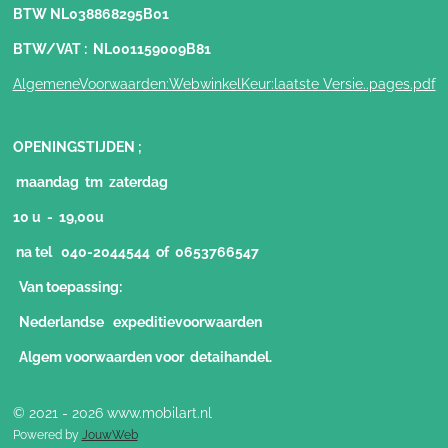
BTW NL038868295B01
BTW/VAT : NL001159009B81
AlgemeneVoorwaarden:WebwinkelKeur:laatste Versie..pages.pdf
OPENINGSTIJDEN ;
maandag tm zaterdag
10 u - 19,00u
na tel 040-2044544 of 0653766547
Van toepassing:
Nederlandse expeditievoorwaarden
Algem voorwaarden voor detaihandel.
© 2021 - 2026 www.mobilart.nl
Powered by
JouwWeb