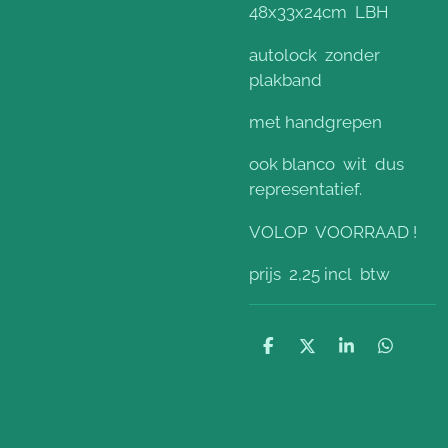
48x33x24cm LBH
autolock zonder
plakband
met handgrepen
ook blanco wit dus
representatief.
VOLOP VOORRAAD !
prijs 2,25 incl btw
D
D
S
D
e
e
h
e
l
e
a
l
e
l
r
e
n
e
n