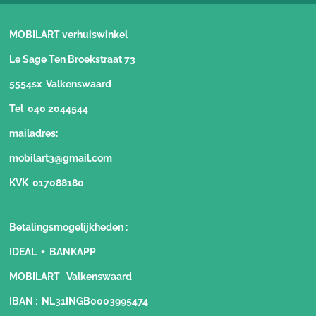
MOBILART verhuiswinkel
Le Sage Ten Broekstraat 73
5554sx Valkenswaard
Tel 040 2044544
mailadres:
mobilart3@gmail.com
KVK 017088180
Betalingsmogelijkheden
:
IDEAL + BANKAPP
MOBILART Valkenswaard
IBAN : NL31INGB0003995474