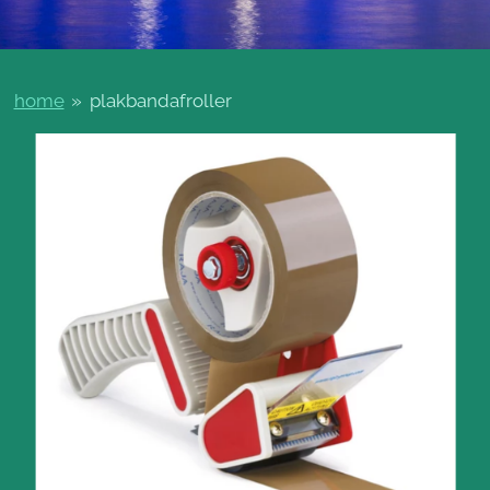
home
»
plakbandafroller