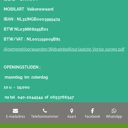
MOBILART Valkenswaard
IBAN : NL31INGB0003995474
BTW NL038868295B01
BTW/VAT : NL001159009B81
AlgemeneVoorwaarden:WebwinkelKeur:laatste Versie..pages.pdf
OPENINGSTIJDEN ;
maandag tm zaterdag
10 u - 19,00u
na tel 040-2044544 of 0653766547
Van toepassing:
E-mailadres
Telefoonnummer
Kaart
Facebook
WhatsApp
Nederlandse expeditievoorwaarden
Algem voorwaarden voor detaihandel.