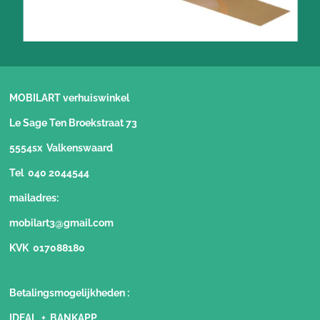
MOBILART verhuiswinkel
Le Sage Ten Broekstraat 73
5554sx Valkenswaard
Tel 040 2044544
mailadres:
mobilart3@gmail.com
KVK 017088180
Betalingsmogelijkheden
:
IDEAL + BANKAPP