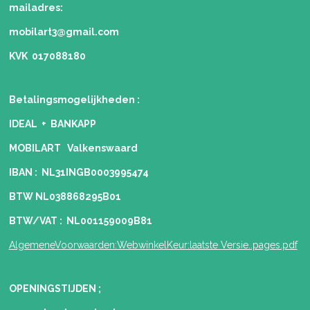
mailadres:
mobilart3@gmail.com
KVK 017088180
Betalingsmogelijkheden
:
IDEAL + BANKAPP
MOBILART Valkenswaard
IBAN : NL31INGB0003995474
BTW NL038868295B01
BTW/VAT : NL001159009B81
AlgemeneVoorwaarden:WebwinkelKeur:laatste Versie..pages.pdf
OPENINGSTIJDEN ;