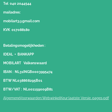
Tel 040 2044544
mailadres:
mobilart3@gmail.com
KVK 017088180
Betalingsmogelijkheden
:
IDEAL + BANKAPP
MOBILART Valkenswaard
IBAN : NL31INGB0003995474
BTW NL038868295B01
BTW/VAT : NL001159009B81
AlgemeneVoorwaarden:WebwinkelKeur:laatste Versie..pages.pdf