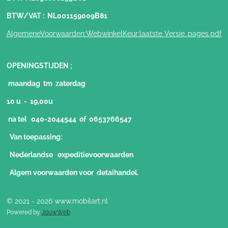
BTW/VAT : NL001159009B81
AlgemeneVoorwaarden:WebwinkelKeur:laatste Versie..pages.pdf
OPENINGSTIJDEN ;
maandag tm zaterdag
10 u - 19,00u
na tel 040-2044544 of 0653766547
Van toepassing:
Nederlandse expeditievoorwaarden
Algem voorwaarden voor detaihandel.
© 2021 - 2026 www.mobilart.nl
Powered by
JouwWeb