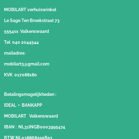
MOBILART verhuiswinkel
Le Sage Ten Broekstraat 73
5554sx Valkenswaard
Tel 040 2044544
mailadres:
mobilart3@gmail.com
KVK 017088180
Betalingsmogelijkheden
:
IDEAL + BANKAPP
MOBILART Valkenswaard
IBAN : NL31INGB0003995474
BTW NL038868295B01