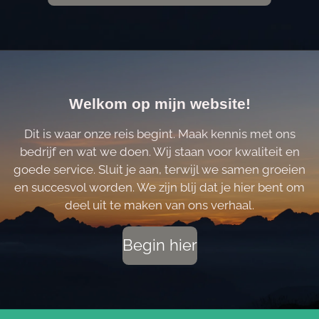
Welkom op mijn website!
Dit is waar onze reis begint. Maak kennis met ons
bedrijf en wat we doen. Wij staan voor kwaliteit en
goede service. Sluit je aan, terwijl we samen groeien
en succesvol worden. We zijn blij dat je hier bent om
deel uit te maken van ons verhaal.
Begin hier