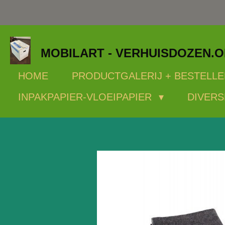
Ga
direct
naar
MOBILART - VERHUISDOZEN.
de
hoofdinhoud
HOME
PRODUCTGALERIJ + BESTELLE
INPAKPAPIER-VLOEIPAPIER
DIVERS