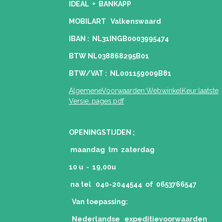
IDEAL + BANKAPP
MOBILART Valkenswaard
IBAN : NL31INGB0003995474
BTW NL038868295B01
BTW/VAT : NL001159009B81
AlgemeneVoorwaarden:WebwinkelKeur:laatste
Versie..pages.pdf
OPENINGSTIJDEN ;
maandag tm zaterdag
10 u - 19,00u
na tel 040-2044544 of 0653766547
Van toepassing:
Nederlandse expeditievoorwaarden