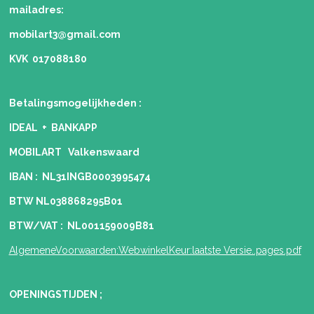
mailadres:
mobilart3@gmail.com
KVK 017088180
Betalingsmogelijkheden
:
IDEAL + BANKAPP
MOBILART Valkenswaard
IBAN : NL31INGB0003995474
BTW NL038868295B01
BTW/VAT : NL001159009B81
AlgemeneVoorwaarden:WebwinkelKeur:laatste Versie..pages.pdf
OPENINGSTIJDEN ;