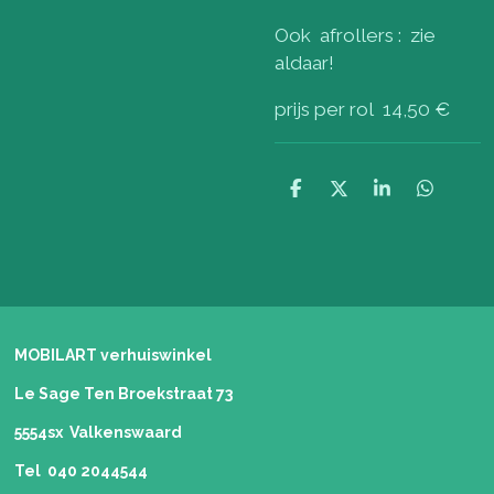
Ook afrollers : zie
aldaar!
prijs per rol 14,50 €
D
D
S
D
e
e
h
e
l
e
a
l
e
l
r
e
n
e
n
MOBILART verhuiswinkel
Le Sage Ten Broekstraat 73
5554sx Valkenswaard
Tel 040 2044544