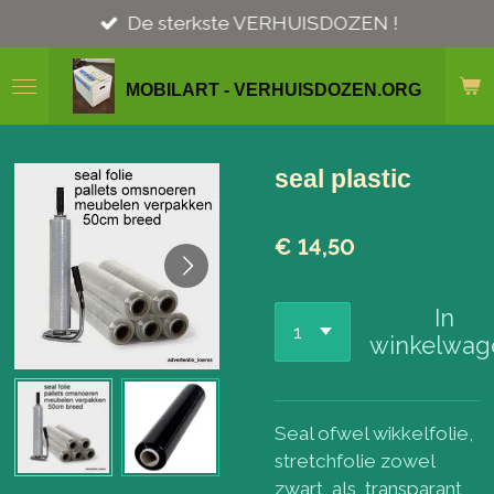
Ga
De sterkste VERHUISDOZEN !
direct
naar
MOBILART - VERHUISDOZEN.ORG
de
hoofdinhoud
seal plastic
€ 14,50
In
winkelwag
Seal ofwel wikkelfolie,
stretchfolie zowel
zwart als transparant