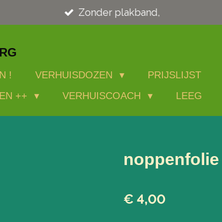
Zonder plakband,
ORG
N !
VERHUISDOZEN
PRIJSLIJST
EN ++
VERHUISCOACH
LEEG
noppenfolie
€ 4,00