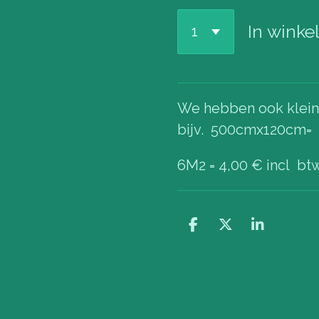
In wink
We hebben ook klei
bijv. 500cmx120cm=
6M2 = 4,00 € incl bt
D
D
S
e
e
h
l
e
a
e
l
r
n
e