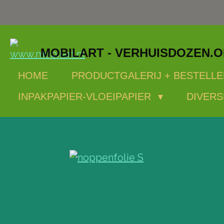
Ga
direct
naar
MOBILART - VERHUISDOZEN.
de
hoofdinhoud
HOME
PRODUCTGALERIJ + BESTELLE
INPAKPAPIER-VLOEIPAPIER
DIVERS