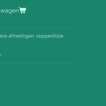
elwagen
nere afmetingen noppenfolie
w