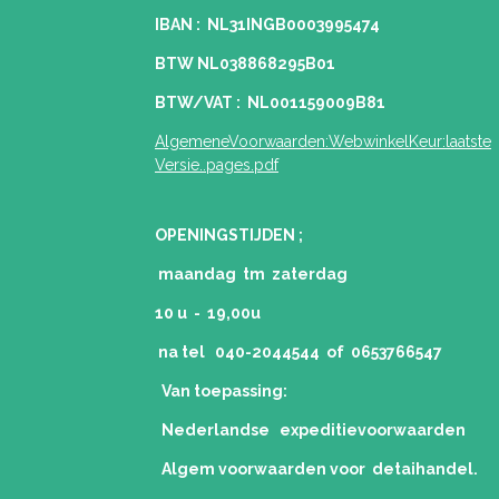
IBAN : NL31INGB0003995474
BTW NL038868295B01
BTW/VAT : NL001159009B81
AlgemeneVoorwaarden:WebwinkelKeur:laatste
Versie..pages.pdf
OPENINGSTIJDEN ;
maandag tm zaterdag
10 u - 19,00u
na tel 040-2044544 of 0653766547
Van toepassing:
Nederlandse expeditievoorwaarden
Algem voorwaarden voor detaihandel.