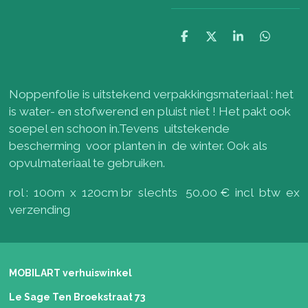
D
D
S
D
e
e
h
e
l
e
a
l
e
l
r
e
n
e
n
Noppenfolie is uitstekend verpakkingsmateriaal : het
is water- en stofwerend en pluist niet ! Het pakt ook
soepel en schoon in.Tevens uitstekende
bescherming voor planten in de winter. Ook als
opvulmateriaal te gebruiken.
rol : 100m x 120cm br slechts 50.00 € incl btw ex
verzending
MOBILART verhuiswinkel
Le Sage Ten Broekstraat 73