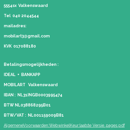
5554sx Valkenswaard
Tel 040 2044544
mailadres:
mobilart3@gmail.com
KVK 017088180
Betalingsmogelijkheden
:
IDEAL + BANKAPP
MOBILART Valkenswaard
IBAN : NL31INGB0003995474
BTW NL038868295B01
BTW/VAT : NL001159009B81
AlgemeneVoorwaarden:WebwinkelKeur:laatste Versie..pages.pdf