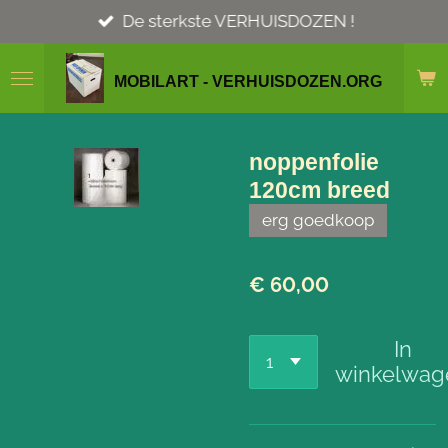
Ga
De sterkste VERHUISDOZEN !
direct
naar
MOBILART - VERHUISDOZEN.ORG
de
hoofdinhoud
noppenfolie
120cm breed
erg goedkoop
€ 60,00
In
winkelwag