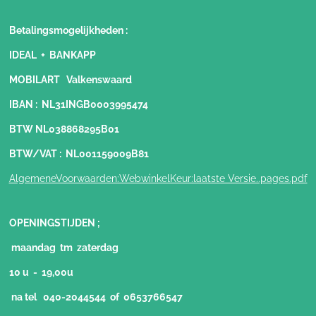
Betalingsmogelijkheden
:
IDEAL + BANKAPP
MOBILART Valkenswaard
IBAN : NL31INGB0003995474
BTW NL038868295B01
BTW/VAT : NL001159009B81
AlgemeneVoorwaarden:WebwinkelKeur:laatste Versie..pages.pdf
OPENINGSTIJDEN ;
maandag tm zaterdag
10 u - 19,00u
na tel 040-2044544 of 0653766547