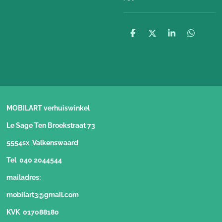
D
D
S
D
e
e
h
e
l
e
a
l
e
l
r
e
n
e
n
MOBILART verhuiswinkel
Le Sage Ten Broekstraat 73
5554sx Valkenswaard
Tel 040 2044544
mailadres:
mobilart3@gmail.com
KVK 017088180