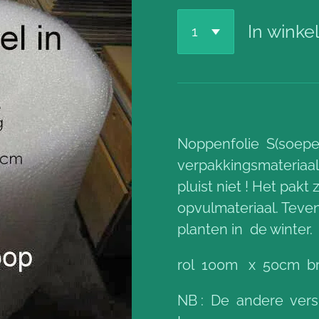
In wink
Noppenfolie S(soepel
verpakkingsmateriaal
pluist niet ! Het pakt
opvulmateriaal. Teve
planten in de winter.
rol 100m x 50cm br
NB : De andere versie 