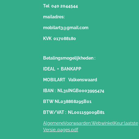
Tel 040 2044544
mailadres:
mobilart3@gmail.com
KVK 017088180
Betalingsmogelijkheden
:
IDEAL + BANKAPP
MOBILART Valkenswaard
IBAN : NL31INGB0003995474
BTW NL038868295B01
BTW/VAT : NL001159009B81
AlgemeneVoorwaarden:WebwinkelKeur:laatste
Versie..pages.pdf