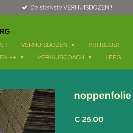
De sterkste VERHUISDOZEN !
ORG
N !
VERHUISDOZEN
PRIJSLIJST
EN ++
VERHUISCOACH
LEEG
noppenfolie 
€ 25,00