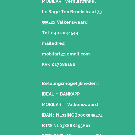
MOBILART verhuiswinkel
Le Sage Ten Broekstraat 73
5554sx Valkenswaard
Tel 040 2044544
mailadres:
mobilart3@gmail.com
KVK 017088180
Betalingsmogelijkheden
:
IDEAL + BANKAPP
MOBILART Valkenswaard
IBAN : NL31INGB0003995474
BTW NL038868295B01