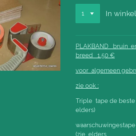
In wink
PLAKBAND bruin en 
breed 1.50 €
voor algemeen gebru
zie ook :
Triple tape de beste
elders)
waarschuwingesta
(zie elders