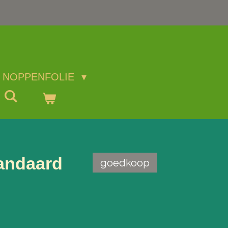
NOPPENFOLIE
andaard
goedkoop