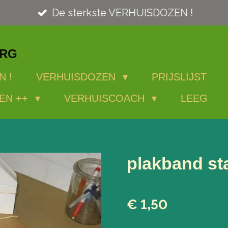
De sterkste VERHUISDOZEN !
ORG
N !
VERHUISDOZEN
PRIJSLIJST
EN ++
VERHUISCOACH
LEEG
plakband st
€ 1,50