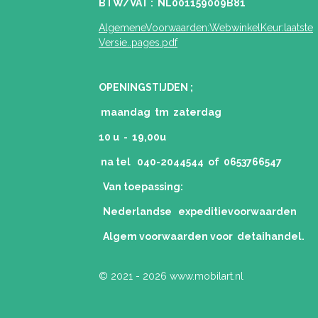
BTW/VAT : NL001159009B81
AlgemeneVoorwaarden:WebwinkelKeur:laatste
Versie..pages.pdf
OPENINGSTIJDEN ;
maandag tm zaterdag
10 u - 19,00u
na tel 040-2044544 of 0653766547
Van toepassing:
Nederlandse expeditievoorwaarden
Algem voorwaarden voor detaihandel.
© 2021 - 2026 www.mobilart.nl