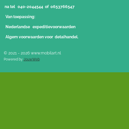
na tel 040-2044544 of 0653766547
Van toepassing:
Nederlandse expeditievoorwaarden
Algem voorwaarden voor detaihandel.
© 2021 - 2026 www.mobilart.nl
Powered by
JouwWeb