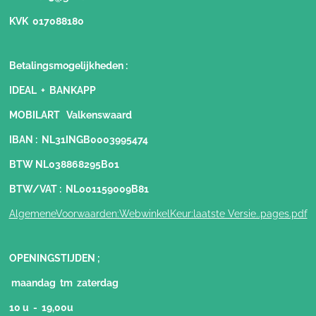
KVK 017088180
Betalingsmogelijkheden
:
IDEAL + BANKAPP
MOBILART Valkenswaard
IBAN : NL31INGB0003995474
BTW NL038868295B01
BTW/VAT : NL001159009B81
AlgemeneVoorwaarden:WebwinkelKeur:laatste Versie..pages.pdf
OPENINGSTIJDEN ;
maandag tm zaterdag
10 u - 19,00u