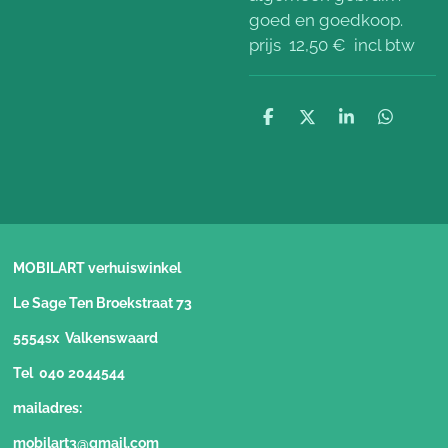
goed en goedkoop.
prijs 12,50 € incl btw
D
D
S
D
e
e
h
e
l
e
a
l
e
l
r
e
n
e
n
MOBILART verhuiswinkel
Le Sage Ten Broekstraat 73
5554sx Valkenswaard
Tel 040 2044544
mailadres:
mobilart3@gmail.com