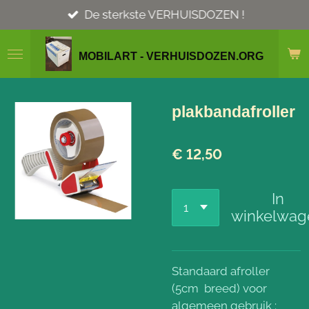
Ga
De sterkste VERHUISDOZEN !
direct
naar
MOBILART - VERHUISDOZEN.ORG
de
hoofdinhoud
plakbandafroller
€ 12,50
In
winkelwag
Standaard afroller
(5cm breed) voor
algemeen gebruik :