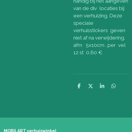
handig bij het aangeven
van de div locaties bij
een verhuizing. Deze
speciale
verhuisstickers geven
niet af na verwijdering.
afm 5x10cm . per vel
12 st 0,60 €
D
D
S
D
e
e
h
e
l
e
a
l
e
l
r
e
n
e
n
MOBILART verhuiswinkel