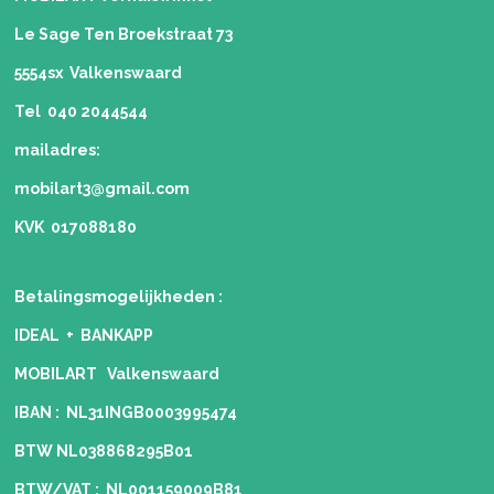
Le Sage Ten Broekstraat 73
5554sx Valkenswaard
Tel 040 2044544
mailadres:
mobilart3@gmail.com
KVK 017088180
Betalingsmogelijkheden
:
IDEAL + BANKAPP
MOBILART Valkenswaard
IBAN : NL31INGB0003995474
BTW NL038868295B01
BTW/VAT : NL001159009B81