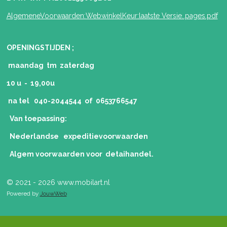
AlgemeneVoorwaarden:WebwinkelKeur:laatste Versie..pages.pdf
OPENINGSTIJDEN ;
maandag tm zaterdag
10 u - 19,00u
na tel 040-2044544 of 0653766547
Van toepassing:
Nederlandse expeditievoorwaarden
Algem voorwaarden voor detaihandel.
© 2021 - 2026 www.mobilart.nl
Powered by
JouwWeb