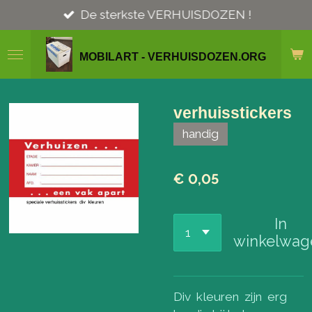
Ga
De sterkste VERHUISDOZEN !
direct
naar
MOBILART - VERHUISDOZEN.ORG
de
hoofdinhoud
verhuisstickers
handig
€ 0,05
In
winkelwag
Div kleuren zijn erg