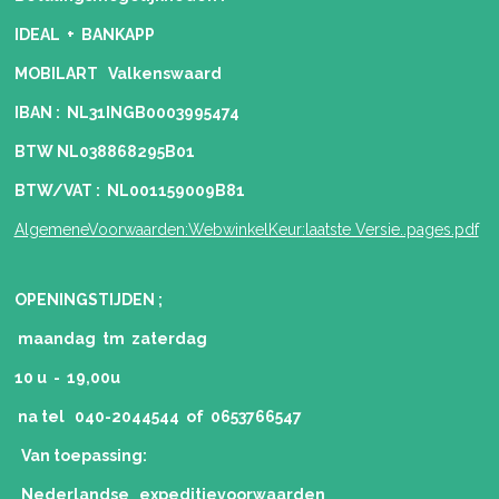
IDEAL + BANKAPP
MOBILART Valkenswaard
IBAN : NL31INGB0003995474
BTW NL038868295B01
BTW/VAT : NL001159009B81
AlgemeneVoorwaarden:WebwinkelKeur:laatste Versie..pages.pdf
OPENINGSTIJDEN ;
maandag tm zaterdag
10 u - 19,00u
na tel 040-2044544 of 0653766547
Van toepassing:
Nederlandse expeditievoorwaarden