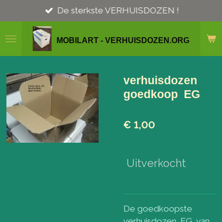
Ga
De sterkste VERHUISDOZEN !
direct
naar
MOBILART - VERHUISDOZEN.ORG
de
hoofdinhoud
verhuisdozen
goedkoop EG
€ 1,00
Uitverkocht
De goedkoopste
verhuisdozen EG van