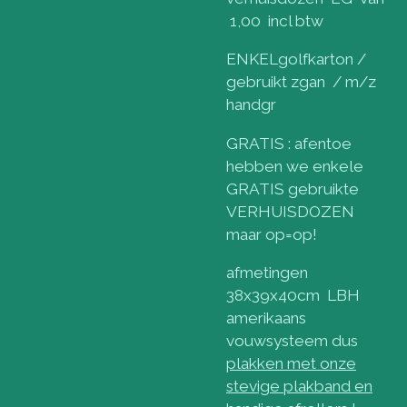
1,00 incl btw
ENKELgolfkarton /
gebruikt zgan / m/z
handgr
GRATIS : afentoe
hebben we enkele
GRATIS gebruikte
VERHUISDOZEN
maar op=op!
afmetingen
38x39x40cm LBH
amerikaans
vouwsysteem dus
plakken met onze
stevige plakband en