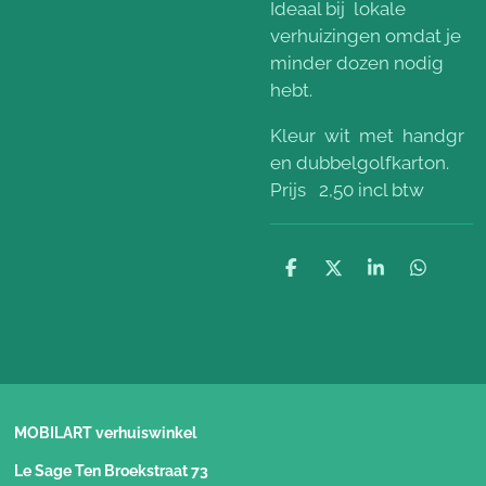
Ideaal bij lokale
verhuizingen omdat je
minder dozen nodig
hebt.
Kleur wit met handgr
en dubbelgolfkarton.
Prijs 2,50 incl btw
D
D
S
D
e
e
h
e
l
e
a
l
e
l
r
e
n
e
n
MOBILART verhuiswinkel
Le Sage Ten Broekstraat 73