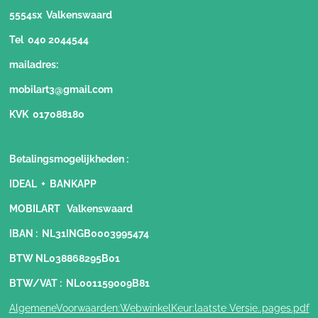
5554sx Valkenswaard
Tel 040 2044544
mailadres:
mobilart3@gmail.com
KVK 017088180
Betalingsmogelijkheden
:
IDEAL + BANKAPP
MOBILART Valkenswaard
IBAN : NL31INGB0003995474
BTW NL038868295B01
BTW/VAT : NL001159009B81
AlgemeneVoorwaarden:WebwinkelKeur:laatste Versie..pages.pdf