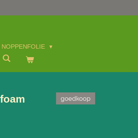
NOPPENFOLIE
-foam
goedkoop