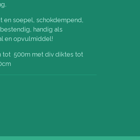
ng.
ht en soepel, schokdempend,
 bestendig, handig als
al en opvulmiddel!
n tot 500m met div diktes tot
50cm