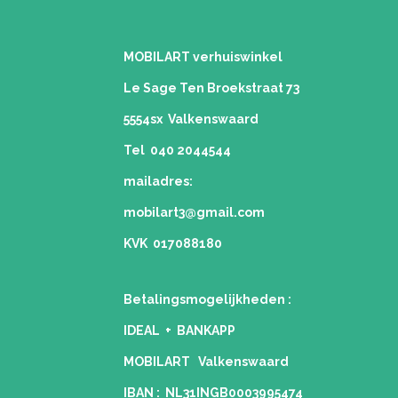
MOBILART verhuiswinkel
Le Sage Ten Broekstraat 73
5554sx Valkenswaard
Tel 040 2044544
mailadres:
mobilart3@gmail.com
KVK 017088180
Betalingsmogelijkheden
:
IDEAL + BANKAPP
MOBILART Valkenswaard
IBAN : NL31INGB0003995474