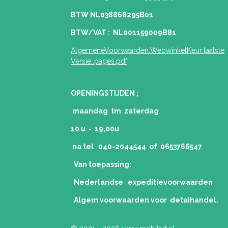
BTW NL038868295B01
BTW/VAT : NL001159009B81
AlgemeneVoorwaarden:WebwinkelKeur:laatste
Versie..pages.pdf
OPENINGSTIJDEN ;
maandag tm zaterdag
10 u - 19,00u
na tel 040-2044544 of 0653766547
Van toepassing:
Nederlandse expeditievoorwaarden
Algem voorwaarden voor detaihandel.