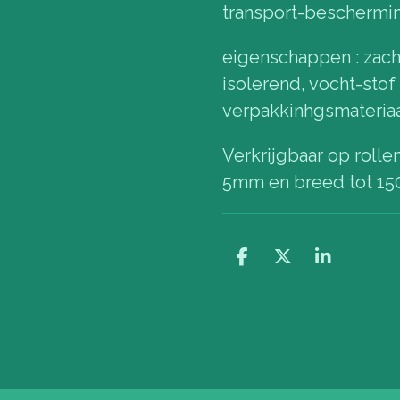
transport-beschermi
eigenschappen : zac
isolerend, vocht-stof
verpakkinhgsmateria
Verkrijgbaar op rolle
5mm en breed tot 1
D
D
S
e
e
h
l
e
a
e
l
r
n
e