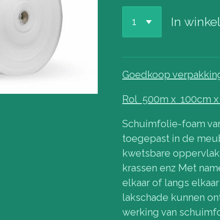
In wink
Goedkoop verpakkin
Rol 500m x 100cm x
Schuimfolie-foam van
toegepast in de meub
kwetsbare oppervlak
krassen enz Met nam
elkaar of langs elkaa
lakschade kunnen ont
werking van schuimfo