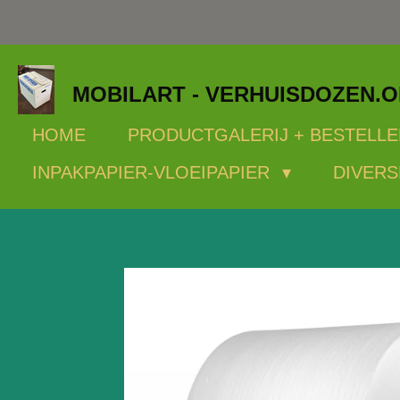
Ga
direct
naar
MOBILART - VERHUISDOZEN.
de
hoofdinhoud
HOME
PRODUCTGALERIJ + BESTELLE
INPAKPAPIER-VLOEIPAPIER
DIVERS